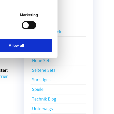
Gratisset
Ideas
Marketing
Kiddicraft
Lego Ideas Pick
MOC
Allow all
Nerd-Wissen
Neue Sets
Seltene Sets
ter:
rrier
Sonstiges
Spiele
Technik Blog
Unterwegs