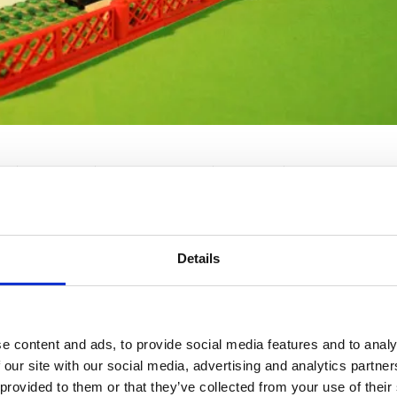
Steine
Minifiguren
Preis
Preis pro Stein
177
0
8,95€
5,06 cent
Details
Garage und PKW 17,50DM. Dafür gab es 177 Teile inklusive ei
s der größeren Sets.
e content and ads, to provide social media features and to analy
 our site with our social media, advertising and analytics partn
 Minifigurenmaßstab, aber dennoch sehr detailliert gestaltet
 provided to them or that they’ve collected from your use of their
nstein, sieht es wirklich aus wie eine Villa.