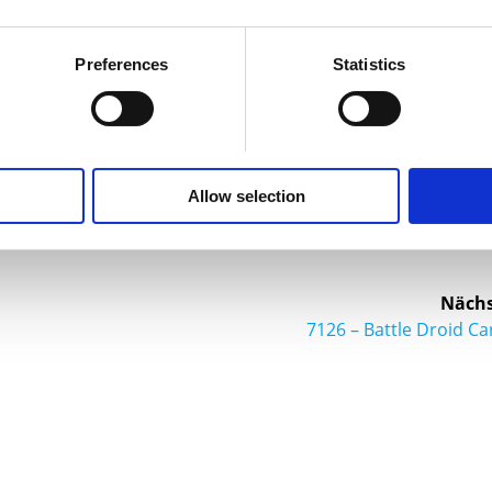
es in einer
Lego
-Sammlung viel Spaß macht.
Preferences
Statistics
Allow selection
nd
Nächs
Nächster
7126 – Battle Droid Ca
Beitrag: