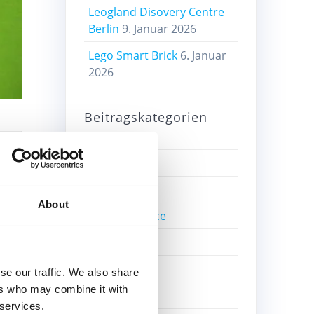
Leogland Disovery Centre
Berlin
9. Januar 2026
Lego Smart Brick
6. Januar
2026
Beitragskategorien
Alte Sets
Bricklink
About
Bricks4Science
ner
Education
Einzelsteine
se our traffic. We also share
ers who may combine it with
.
Film
 services.