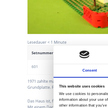
Lesedauer
< 1
Minute
Setnummer
Setname
Jahr
601
Haus mit Auto
1969
Consent
1971 zahlte man für die Legoland-Villa mit 
This website uses cookies
Grundplatte. Für damalige Verhätlnisse eine
We use cookies to personalis
information about your use of
Das Haus ist, für damals ja typisch, nicht im
other information that you’ve
Mit einem Dacherker, Carport und Doppelschor