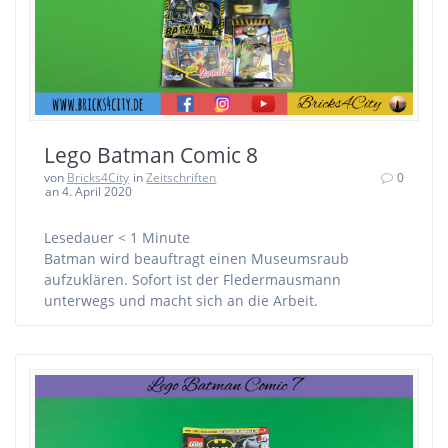
Lego Batman Comic 8
von
Bricks4City
in
Zeitschriften
0
an 4. April 2020
Lesedauer
< 1
Minute
Batman wird beauftragt einen Museumsraub
aufzuklären. Sofort ist der Fledermausmann
unterwegs und macht sich an die Arbeit.