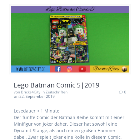
Lego Batman Comic 5|2019
von
Bricks4City
in
Zeitschriften
0
an 22. September 2019
Lesedauer
< 1
Minute
Der fünfte Comic der Batman Reihe kommt mit einer
Minifigur von Joker daher. Dieser hat sowohl eine
Dynamit-Stange, als auch einen großen Hammer
dabei. Zwar spielt Joker eine Rolle in diesem Comic,