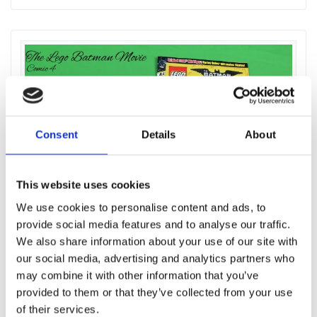
Consent
Details
About
This website uses cookies
We use cookies to personalise content and ads, to
The Lego Batman Movie – Comic 4
provide social media features and to analyse our traffic.
von
Bricks4City
in
Zeitschriften
0
We also share information about your use of our site with
an 2. März 2019
our social media, advertising and analytics partners who
may combine it with other information that you’ve
Lesedauer
< 1
Minute
provided to them or that they’ve collected from your use
Mit einem Jahr Verspätung ist uns der vierte Teil des
of their services.
Batman Movie Comics im Supermarkt in die Hände