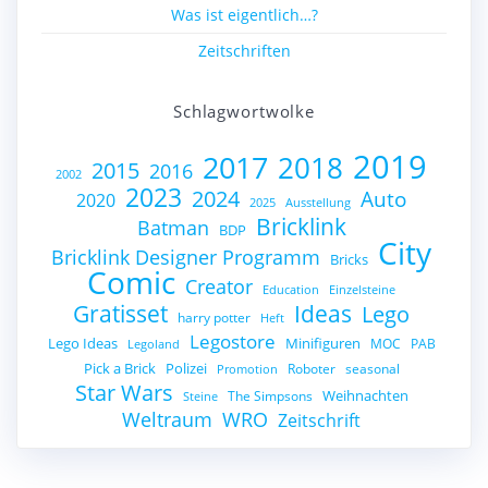
Was ist eigentlich…?
Zeitschriften
Schlagwortwolke
2019
2017
2018
2015
2016
2002
2023
2024
Auto
2020
2025
Ausstellung
Bricklink
Batman
BDP
City
Bricklink Designer Programm
Bricks
Comic
Creator
Education
Einzelsteine
Gratisset
Ideas
Lego
harry potter
Heft
Legostore
Lego Ideas
Minifiguren
MOC
PAB
Legoland
Pick a Brick
Polizei
Roboter
seasonal
Promotion
Star Wars
Weihnachten
The Simpsons
Steine
Weltraum
WRO
Zeitschrift