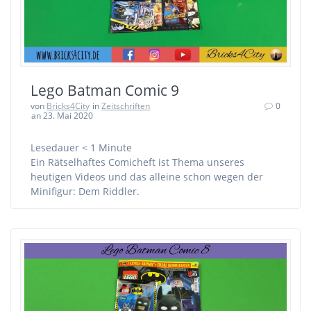
Lego Batman Comic 9
von
Bricks4City
in
Zeitschriften
0
an 23. Mai 2020
Lesedauer
< 1
Minute
Ein Rätselhaftes Comicheft ist Thema unseres
heutigen Videos und das alleine schon wegen der
Minifigur: Dem Riddler.