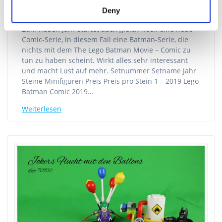
Deny
Lesedauer
< 1
Minute
Zum neuen Jahr startet auch gleich noch eine neue
Comic-Serie, in diesem Fall eine Batman-Serie, die
nichts mit dem The Lego Batman Movie – Comic zu
tun zu haben scheint. Wirkt alles sehr interessant
und macht Lust auf mehr. Setnummer Setname Jahr
Steine Minifiguren Preis Preis pro Stein 1 – 2019 Lego
Batman Comic 2019…
Weiterlesen