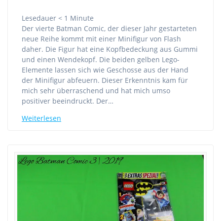
Lesedauer
< 1
Minute
Der vierte Batman Comic, der dieser Jahr gestarteten
neue Reihe kommt mit einer Minifigur von Flash
daher. Die Figur hat eine Kopfbedeckung aus Gummi
und einen Wendekopf. Die beiden gelben Lego-
Elemente lassen sich wie Geschosse aus der Hand
der Minifigur abfeuern. Dieser Erkenntnis kam für
mich sehr überraschend und hat mich umso
positiver beeindruckt. Der…
Weiterlesen