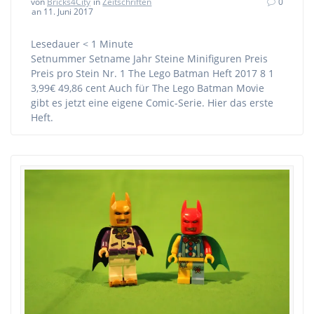
von
Bricks4City
in
Zeitschriften
0
an 11. Juni 2017
Lesedauer
< 1
Minute
Setnummer Setname Jahr Steine Minifiguren Preis
Preis pro Stein Nr. 1 The Lego Batman Heft 2017 8 1
3,99€ 49,86 cent Auch für The Lego Batman Movie
gibt es jetzt eine eigene Comic-Serie. Hier das erste
Heft.