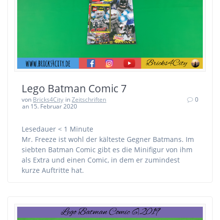
Lego Batman Comic 7
von
Bricks4City
in
Zeitschriften
0
an 15. Februar 2020
Lesedauer
< 1
Minute
Mr. Freeze ist wohl der kälteste Gegner Batmans. Im
siebten Batman Comic gibt es die Minifigur von ihm
als Extra und einen Comic, in dem er zumindest
kurze Auftritte hat.