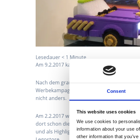
Lesedauer
< 1
Minute
Am 9.2.2017 kam nach großem Hype The
Le
Nach dem grandiosen Erfolg von The Lego M
Werbekampagne fieberten viele dem neuen 
Consent
nicht anders.
This website uses cookies
Am 2.2.2017 waren wir noch in Nürnberg au
We use cookies to personalis
dort schon die erstel Einzelheiten, welche 
information about your use of
und als Highlight gab es dann ein Meet and
other information that you’ve
Legostore.