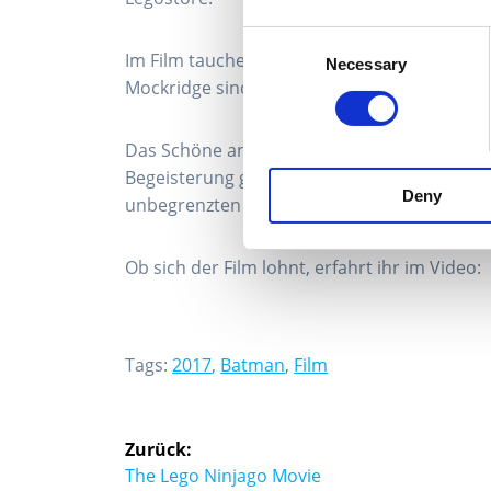
Consent
Im Film tauchen viele bekannte Stimmen auf
Necessary
Selection
Mockridge sind mit Sicherheit nur die Bekan
Das Schöne an The Lego Batman Movie ist se
Begeisterung gesorgt hat. Jedes kleinste Det
Deny
unbegrenzten Vorrat an Steinen vorrausges
Ob sich der Film lohnt, erfahrt ihr im Video:
Tags:
2017
,
Batman
,
Film
Beitragsnavigation
Zurück:
Vorheriger
The Lego Ninjago Movie