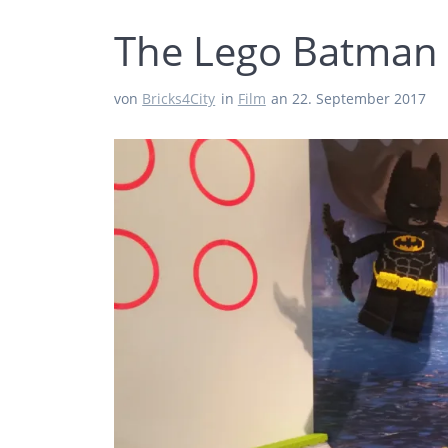
The Lego Batman
von
Bricks4City
in
Film
an 22. September 2017