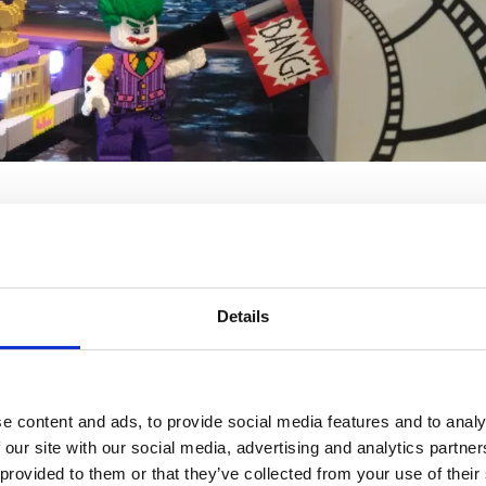
go
Batman Movie in die Kinos.
ovie und einer rießigen
Lego-Film entgegen und uns ging es
Details
f der Spielwarenmesse und erfuhren
e content and ads, to provide social media features and to analy
Sets z.B. auf den Markt kommen würden
 our site with our social media, advertising and analytics partn
 Greet mit Batman himself im
 provided to them or that they’ve collected from your use of their