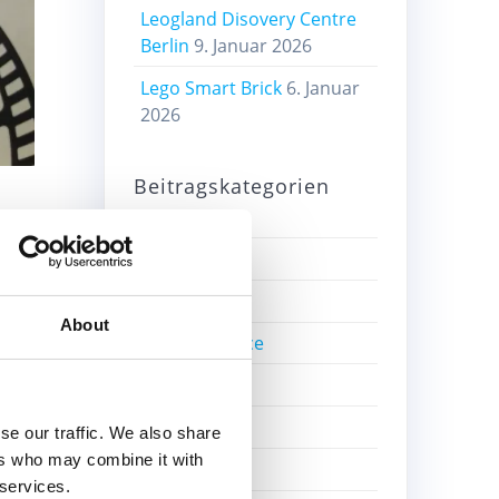
Leogland Disovery Centre
Berlin
9. Januar 2026
Lego Smart Brick
6. Januar
2026
Beitragskategorien
Alte Sets
Bricklink
About
Bricks4Science
Education
Einzelsteine
se our traffic. We also share
ers who may combine it with
Film
 services.