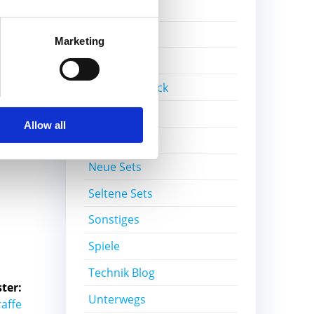
Gratisset
Ideas
Marketing
Kiddicraft
Lego Ideas Pick
 für
MOC
Allow all
Nerd-Wissen
Neue Sets
Seltene Sets
Sonstiges
Spiele
Technik Blog
ter:
Unterwegs
raffe