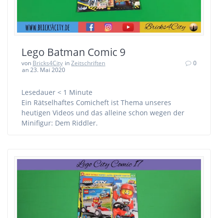
Lego Batman Comic 9
von
Bricks4City
in
Zeitschriften
0
an 23. Mai 2020
Lesedauer
< 1
Minute
Ein Rätselhaftes Comicheft ist Thema unseres
heutigen Videos und das alleine schon wegen der
Minifigur: Dem Riddler.