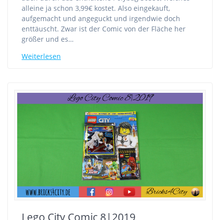
alleine ja schon 3,99€ kostet. Also eingekauft,
aufgemacht und angeguckt und irgendwie doch
enttäuscht. Zwar ist der Comic von der Fläche her
größer und es…
Weiterlesen
Lego City Comic 8|2019