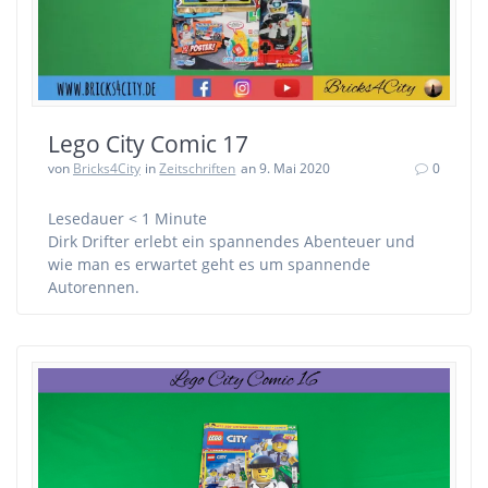
Lego City Comic 17
von
Bricks4City
in
Zeitschriften
an 9. Mai 2020
0
Lesedauer
< 1
Minute
Dirk Drifter erlebt ein spannendes Abenteuer und
wie man es erwartet geht es um spannende
Autorennen.