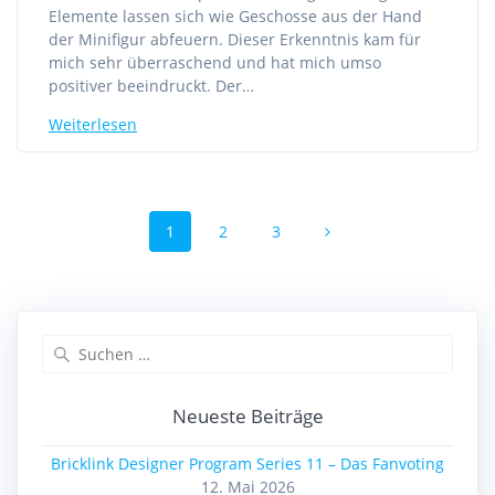
Elemente lassen sich wie Geschosse aus der Hand
der Minifigur abfeuern. Dieser Erkenntnis kam für
mich sehr überraschend und hat mich umso
positiver beeindruckt. Der…
Weiterlesen
Beitragsnavigation
Seite
Seite
Seite
1
2
3
Suchen
nach:
Neueste Beiträge
Bricklink Designer Program Series 11 – Das Fanvoting
12. Mai 2026