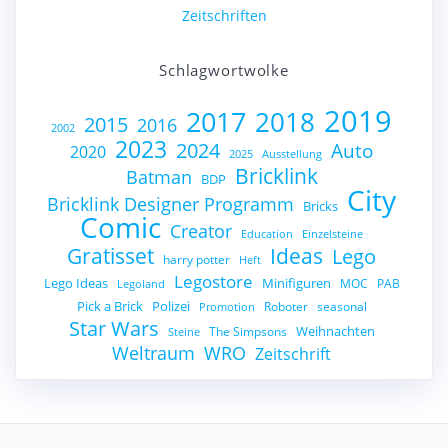
Zeitschriften
Schlagwortwolke
2019
2017
2018
2015
2016
2002
2023
2024
Auto
2020
2025
Ausstellung
Bricklink
Batman
BDP
City
Bricklink Designer Programm
Bricks
Comic
Creator
Education
Einzelsteine
Gratisset
Ideas
Lego
harry potter
Heft
Legostore
Lego Ideas
Minifiguren
MOC
PAB
Legoland
Pick a Brick
Polizei
Roboter
seasonal
Promotion
Star Wars
Weihnachten
The Simpsons
Steine
Weltraum
WRO
Zeitschrift