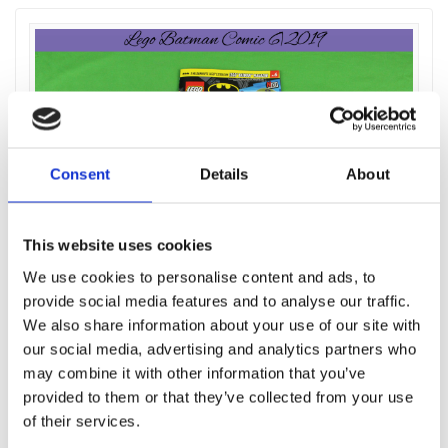
Consent
Details
About
This website uses cookies
We use cookies to personalise content and ads, to
Lego Batman Comic 6|2019
provide social media features and to analyse our traffic.
von
Bricks4City
in
Neue Sets
0
an 30. November 2019
We also share information about your use of our site with
our social media, advertising and analytics partners who
Lesedauer
< 1
Minute
may combine it with other information that you’ve
Der sechste Lego Batman Comic kommt mit einer
provided to them or that they’ve collected from your use
Minifigur von Batman persönlich daher. Angezogen
of their services.
ist er in seiner Kampfrüstung, welche er für sein