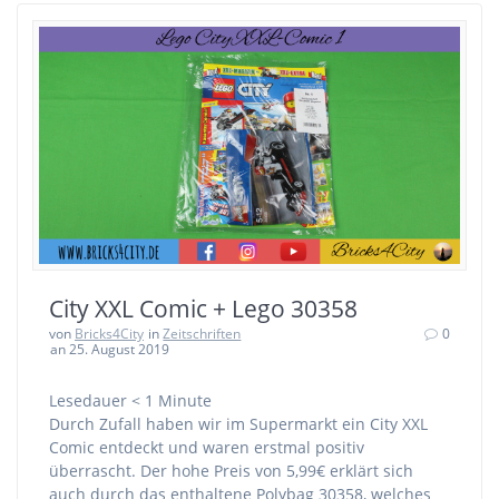
City XXL Comic + Lego 30358
von
Bricks4City
in
Zeitschriften
0
an 25. August 2019
Lesedauer
< 1
Minute
Durch Zufall haben wir im Supermarkt ein City XXL
Comic entdeckt und waren erstmal positiv
überrascht. Der hohe Preis von 5,99€ erklärt sich
auch durch das enthaltene Polybag 30358, welches