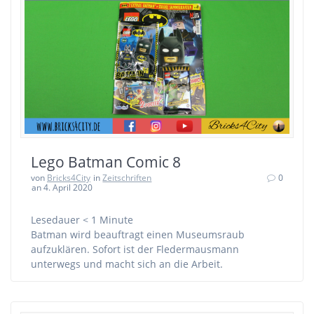
Lego Batman Comic 8
von
Bricks4City
in
Zeitschriften
0
an 4. April 2020
Lesedauer
< 1
Minute
Batman wird beauftragt einen Museumsraub
aufzuklären. Sofort ist der Fledermausmann
unterwegs und macht sich an die Arbeit.