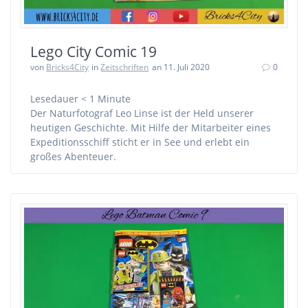
Lego City Comic 19
von
Bricks4City
in
Zeitschriften
an 11. Juli 2020
0
Lesedauer
< 1
Minute
Der Naturfotograf Leo Linse ist der Held unserer
heutigen Geschichte. Mit Hilfe der Mitarbeiter eines
Expeditionsschiff sticht er in See und erlebt ein
großes Abenteuer.