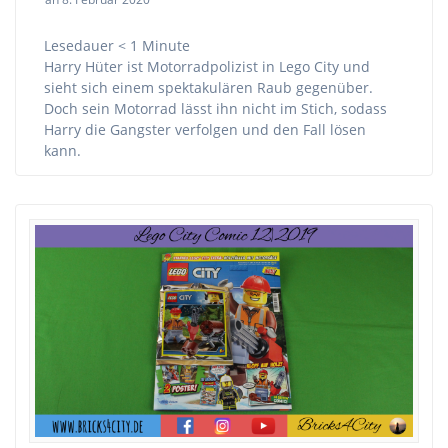
Lesedauer
< 1
Minute
Harry Hüter ist Motorradpolizist in Lego City und
sieht sich einem spektakulären Raub gegenüber.
Doch sein Motorrad lässt ihn nicht im Stich, sodass
Harry die Gangster verfolgen und den Fall lösen
kann.