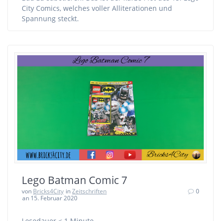
City Comics, welches voller Alliterationen und
Spannung steckt.
Lego Batman Comic 7
von
Bricks4City
in
Zeitschriften
0
an 15. Februar 2020
Lesedauer
< 1
Minute