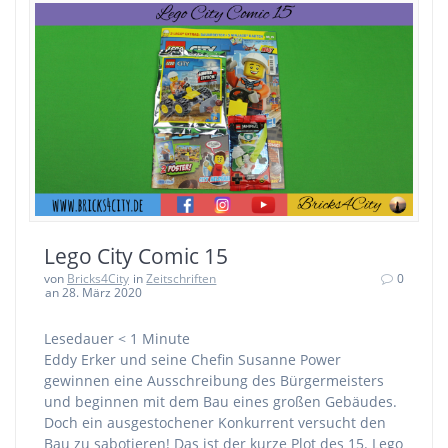
Lego City Comic 15
von
Bricks4City
in
Zeitschriften
0
an 28. März 2020
Lesedauer
< 1
Minute
Eddy Erker und seine Chefin Susanne Power
gewinnen eine Ausschreibung des Bürgermeisters
und beginnen mit dem Bau eines großen Gebäudes.
Doch ein ausgestochener Konkurrent versucht den
Bau zu sabotieren! Das ist der kurze Plot des 15. Lego