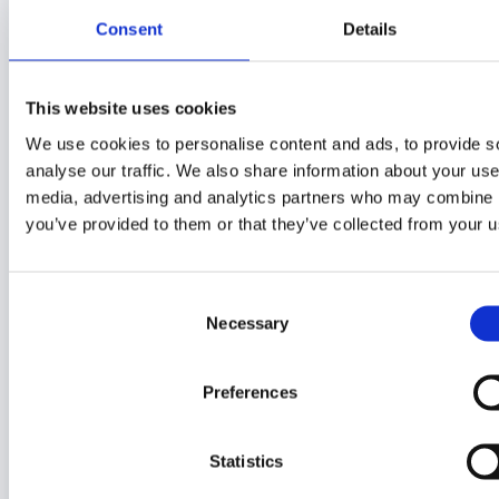
Consent
Details
Alte Sets
Bricklink
Bricks4Science
This website uses cookies
We use cookies to personalise content and ads, to provide s
Education
analyse our traffic. We also share information about your use 
Einzelsteine
media, advertising and analytics partners who may combine it
Film
you’ve provided to them or that they’ve collected from your us
Gratisset
Ideas
Consent
Necessary
Selection
Kiddicraft
Lego Ideas Pick
Preferences
MOC
Nerd-Wissen
Statistics
Neue Sets