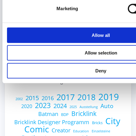
Seltene Sets
Marketing
Sonstiges
Spiele
Technik Blog
Allow all
Unterwegs
Allow selection
Was ist eigentlich…?
Zeitschriften
Deny
Schlagwortwolke
2019
2017
2018
2015
2016
2002
2023
2024
Auto
2020
2025
Ausstellung
Bricklink
Batman
BDP
City
Bricklink Designer Programm
Bricks
Comic
Creator
Education
Einzelsteine