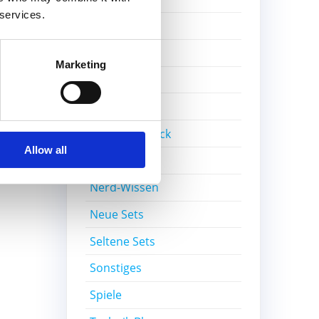
 services.
Film
ter:
Gratisset
Scout
Marketing
Ideas
Kiddicraft
Lego Ideas Pick
Allow all
MOC
Nerd-Wissen
Neue Sets
Seltene Sets
Sonstiges
Spiele