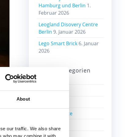
Hamburg und Berlin
1.
Februar 2026
Leogland Disovery Centre
Berlin
9. Januar 2026
Lego Smart Brick
6. Januar
2026
Beitragskategorien
Alte Sets
er
About
Bricklink
Bricks4Science
Education
se our traffic. We also share
Einzelsteine
ers who may combine it with