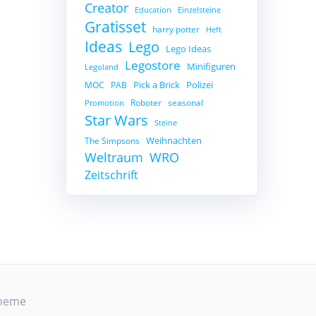
Creator
Education
Einzelsteine
Gratisset
harry potter
Heft
Ideas
Lego
Lego Ideas
Legostore
Minifiguren
Legoland
Pick a Brick
Polizei
MOC
PAB
Roboter
seasonal
Promotion
Star Wars
Steine
Weihnachten
The Simpsons
Weltraum
WRO
Zeitschrift
Theme