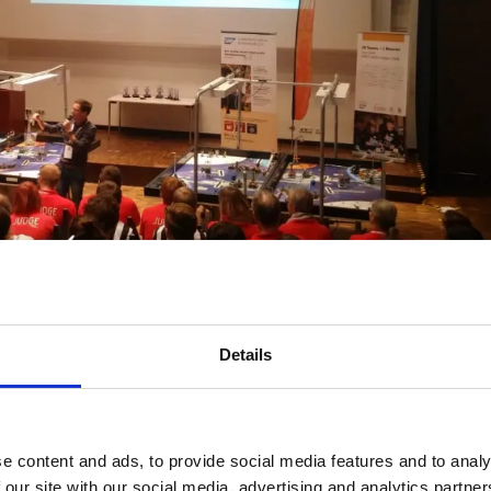
der First
Lego
League in Mannheim besucht. Ein spannend
Details
ettbewerb. Unser Video gibt es hier:
e content and ads, to provide social media features and to analy
 our site with our social media, advertising and analytics partn