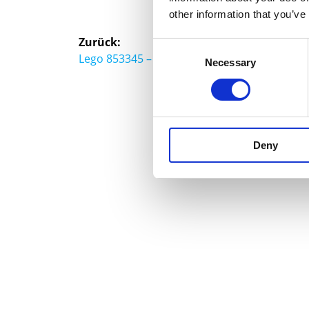
other information that you’ve
Beitragsnavigation
Zurück:
Consent
Vorheriger
Lego 853345 – Weihnachtsbaumkugel
Necessary
Selection
Beitrag:
Deny