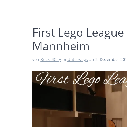
First Lego League
Mannheim
von
Bricks4City
in
Unterwegs
an 2. Dezember 20