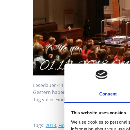
Lesedauer
< 1
Minute
Gestern haben wir den Regionalwettbewerb 
Consent
Tag voller Eindrücke in einen Legoroboter-W
This website uses cookies
We use cookies to personalis
Tags:
2018
,
First Lego Lague
,
FLL
information about your use of