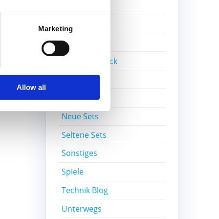
Gratisset
Ideas
Marketing
Kiddicraft
Lego Ideas Pick
MOC
Allow all
Nerd-Wissen
Neue Sets
Seltene Sets
Sonstiges
Spiele
Technik Blog
Unterwegs