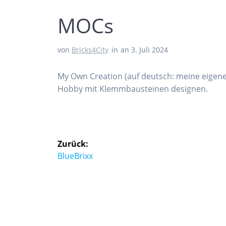
MOCs
von
Bricks4City
in
an 3. Juli 2024
My Own Creation (auf deutsch: meine eigene
Hobby mit Klemmbausteinen designen.
Beitragsnavigation
Zurück:
Vorheriger
BlueBrixx
Beitrag: