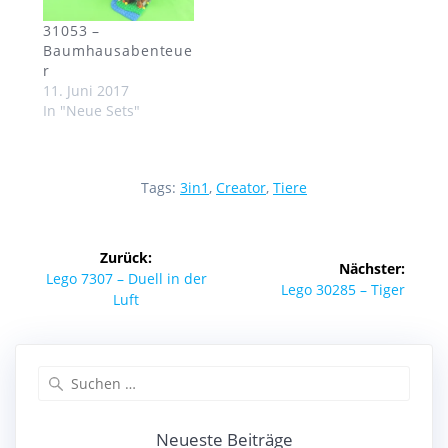
31053 –
Baumhausabenteue
r
11. Juni 2017
In "Neue Sets"
Tags:
3in1
,
Creator
,
Tiere
Beitragsnavigation
Zurück:
Nächster:
Vorheriger
Lego 7307 – Duell in der
Nächster
Lego 30285 – Tiger
Beitrag:
Luft
Beitrag:
Suchen
nach:
Neueste Beiträge