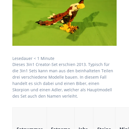
Lesedauer
< 1
Minute
Dieses 3in1 Creator-Set erschien 2013. Typisch für
die 3in1 Sets kann man aus den beinhalteten Teilen
drei verschiedene Modelle bauen. In diesem Fall
handelt es sich dabei und einen Biber, einen
Skorpion und einen Adler, welcher als Hauptmodell
des Set auch den Namen verleiht.