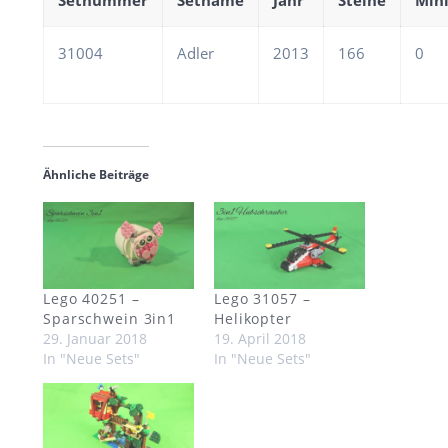
Setnummer
Setname
Jahr
Steine
Mini
31004
Adler
2013
166
0
Ähnliche Beiträge
Lego 40251 –
Lego 31057 –
Sparschwein 3in1
Helikopter
29. Januar 2018
19. April 2018
In "Neue Sets"
In "Neue Sets"