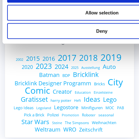
Unterwegs
Allow selection
Was ist eigentlich…?
Zeitschriften
Deny
Schlagwortwolke
2019
2017
2018
2015
2016
2002
2023
2024
Auto
2020
2025
Ausstellung
Bricklink
Batman
BDP
City
Bricklink Designer Programm
Bricks
Comic
Creator
Education
Einzelsteine
Gratisset
Ideas
Lego
harry potter
Heft
Legostore
Lego Ideas
Minifiguren
MOC
PAB
Legoland
Pick a Brick
Polizei
Roboter
seasonal
Promotion
Star Wars
Weihnachten
The Simpsons
Steine
Weltraum
WRO
Zeitschrift