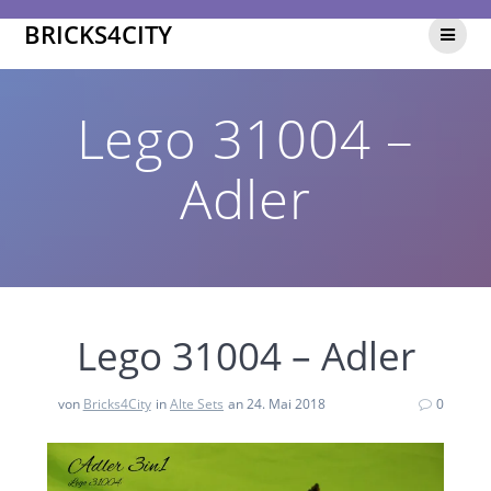
Zum
BRICKS4CITY
Inhalt
springen
Lego 31004 –
Adler
Lego 31004 – Adler
von
Bricks4City
in
Alte Sets
an 24. Mai 2018
0