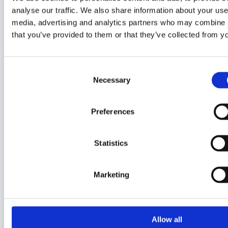
analyse our traffic. We also share information about your use 
Einzelsteine
media, advertising and analytics partners who may combine it
Film
that you’ve provided to them or that they’ve collected from yo
Gratisset
Ideas
Consent
Necessary
Selection
Kiddicraft
Lego Ideas Pick
Preferences
MOC
Nerd-Wissen
Statistics
Neue Sets
Seltene Sets
Marketing
Sonstiges
Spiele
Technik Blog
Allow all