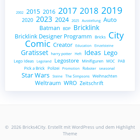
2019
2017
2018
2015
2016
2002
2023
2024
Auto
2020
2025
Ausstellung
Bricklink
Batman
BDP
City
Bricklink Designer Programm
Bricks
Comic
Creator
Education
Einzelsteine
Gratisset
Ideas
Lego
harry potter
Heft
Legostore
Lego Ideas
Minifiguren
MOC
PAB
Legoland
Pick a Brick
Polizei
Roboter
seasonal
Promotion
Star Wars
Weihnachten
The Simpsons
Steine
Weltraum
WRO
Zeitschrift
© 2026 Bricks4City. Erstellt mit WordPress und dem
Highlight
Theme