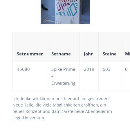
Setnummer
Setname
Jahr
Steine
Mi
45680
Spike Prime
2019
603
0
–
Erweiterung
Ich denke wir können uns hier auf einiges freuen!
Neue Teile, die viele Möglichkeiten eröffnen, ein
neues Konzept und damit viele neue Abenteuer im
Lego-Universum.