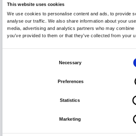
Hamburg und Berlin
1. Februar 2026
This website uses cookies
We use cookies to personalise content and ads, to provide s
Leogland Disovery Centre Berlin
9. Januar 2026
analyse our traffic. We also share information about your use 
Lego Smart Brick
6. Januar 2026
media, advertising and analytics partners who may combine it
you’ve provided to them or that they’ve collected from your us
Beitragskategorien
Consent
Alte Sets
Necessary
Selection
Bricklink
Bricks4Science
Preferences
Education
Einzelsteine
Statistics
Film
Gratisset
Marketing
Ideas