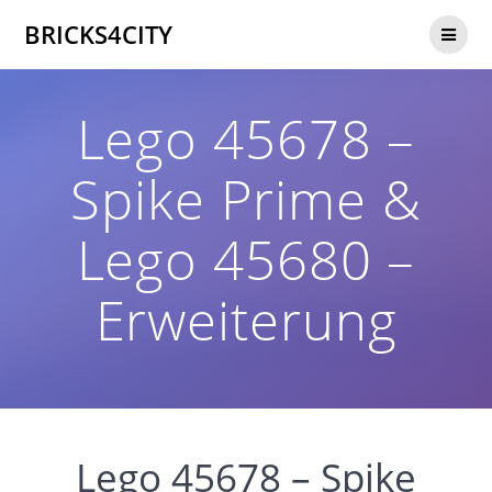
Zum
BRICKS4CITY
Inhalt
springen
Lego 45678 –
Spike Prime &
Lego 45680 –
Erweiterung
Lego 45678 – Spike