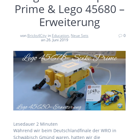
Prime & Lego 45680 –
Erweiterung
von
Bricks4City
in
Education
,
Neue Sets
0
an 26. Juni 2019
Lesedauer
2
Minuten
Während wir beim Deutschlandfinale der WRO in
Schwäbisch Gmünd waren, hatten wir die