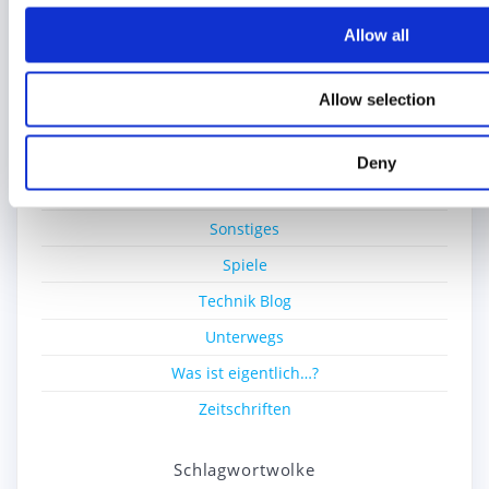
Kiddicraft
Allow all
Lego Ideas Pick
MOC
Allow selection
Nerd-Wissen
Neue Sets
Deny
Seltene Sets
Sonstiges
Spiele
Technik Blog
Unterwegs
Was ist eigentlich…?
Zeitschriften
Schlagwortwolke