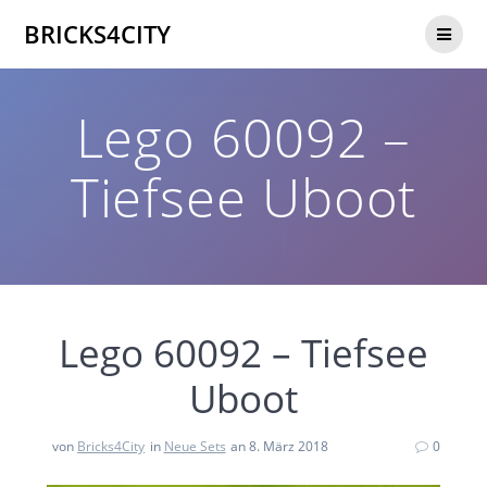
Zum
BRICKS4CITY
Inhalt
springen
Lego 60092 –
Tiefsee Uboot
Lego 60092 – Tiefsee
Uboot
von
Bricks4City
in
Neue Sets
an 8. März 2018
0