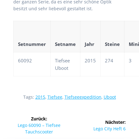
der ganzen Serie, da es eine sehr schöne Optik
besitzt und sehr liebevoll gestaltet ist.
Setnummer
Setname
Jahr
Steine
Mini
60092
Tiefsee
2015
274
3
Uboot
Tags:
2015
,
Tiefsee
,
Tiefseeexpedition
,
Uboot
Beitragsnavigation
Zurück:
Nächster:
Vorheriger
Lego 60090 – Tiefsee
Nächster
Lego City Heft 6
Beitrag:
Tauchscooter
Beitrag: