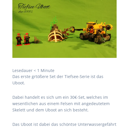
Lesedauer
< 1
Minute
Das erste grtößere Set der Tiefsee-Serie ist das
Uboot.
Dabei handelt es sich um ein 30€-Set, welches im
wesentlichen aus einem Felsen mit angedeutetem
Skelett und dem Uboot an sich besteht.
Das Uboot ist dabei das schöntse Unterwassergefährt