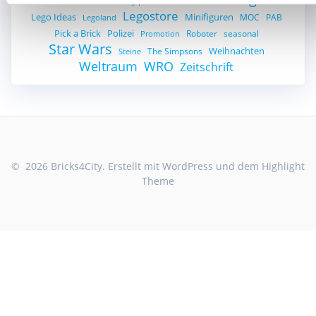
harry potter
Heft
Legostore
Lego Ideas
Minifiguren
MOC
PAB
Legoland
Pick a Brick
Polizei
Roboter
seasonal
Promotion
Star Wars
Weihnachten
The Simpsons
Steine
Weltraum
WRO
Zeitschrift
© 2026 Bricks4City. Erstellt mit WordPress und dem
Highlight
Theme