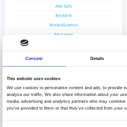
Alte Sets
Bricklink
Bricks4Science
Education
Einzelsteine
Film
Consent
Details
Gratisset
Ideas
This website uses cookies
Kiddicraft
We use cookies to personalise content and ads, to provide s
Lego Ideas Pick
analyse our traffic. We also share information about your use 
MOC
media, advertising and analytics partners who may combine it
you’ve provided to them or that they’ve collected from your us
Nerd-Wissen
Neue Sets