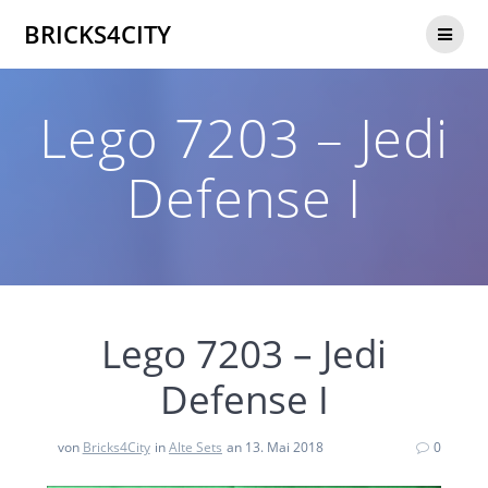
Zum
BRICKS4CITY
Inhalt
springen
Lego 7203 – Jedi
Defense I
Lego 7203 – Jedi
Defense I
von
Bricks4City
in
Alte Sets
an 13. Mai 2018
0