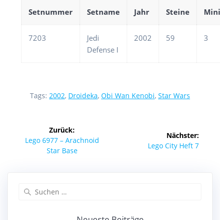
Setnummer
Setname
Jahr
Steine
Mini
7203
Jedi
2002
59
3
Defense I
Tags:
2002
,
Droideka
,
Obi Wan Kenobi
,
Star Wars
Beitragsnavigation
Zurück:
Nächster:
Vorheriger
Lego 6977 – Arachnoid
Nächster
Lego City Heft 7
Beitrag:
Star Base
Beitrag:
Suchen
nach:
Neueste Beiträge