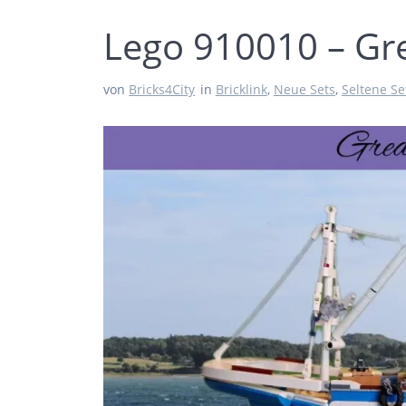
Lego 910010 – Gre
von
Bricks4City
in
Bricklink
,
Neue Sets
,
Seltene Se