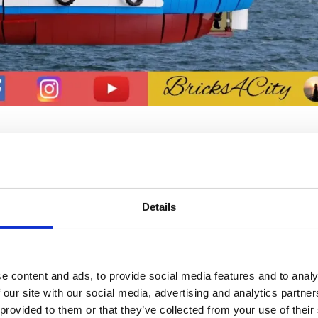
ern geschafft, dann doch abgelehnt und nun ein Set: Das G
Set 2020 gegen den Globus und wurde kein offizielles Legose
Details
 das ändern und nun gibt es doch ein Set mit einer
e content and ads, to provide social media features and to analy
 our site with our social media, advertising and analytics partn
 provided to them or that they’ve collected from your use of their