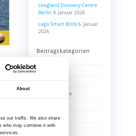
Leogland Disovery Centre
Berlin
9. Januar 2026
Lego Smart Brick
6. Januar
2026
Beitragskategorien
reat
Alte Sets
Bricklink
t.
About
Bricks4Science
Education
Einzelsteine
se our traffic. We also share
ers who may combine it with
Film
 services.