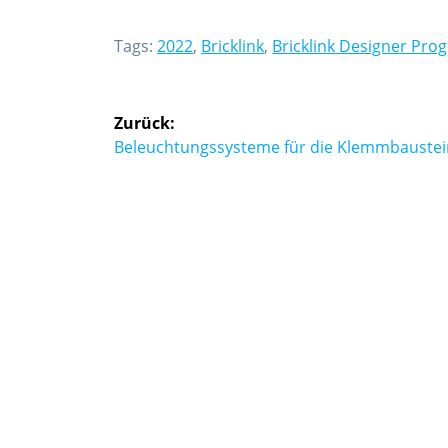
Tags:
2022
,
Bricklink
,
Bricklink Designer Pr
Beitragsnavigation
Zurück:
Vorheriger
Beleuchtungssysteme für die Klemmbaustei
Beitrag: