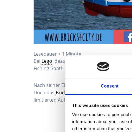
Lesedauer
< 1
Minute
Bei
Lego
Ideas die Hürde von 10.000 Support
Fishing Boat!
Nach seiner Einreichung in 2019 verlor das 
Consent
Doch das
Bricklink
Designer Programm konnte
limitierten Auflage von 10.000 Stück.
This website uses cookies
We use cookies to personalis
information about your use of
other information that you’ve