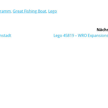
ogramm
,
Great Fishing Boat
,
Lego
Nächs
Nächster
nstadt
Lego 45819 – WRO Expansions
Beitrag: