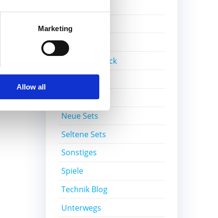
Gratisset
Ideas
Marketing
Kiddicraft
Lego Ideas Pick
MOC
Allow all
Nerd-Wissen
Neue Sets
Seltene Sets
Sonstiges
Spiele
Technik Blog
Unterwegs