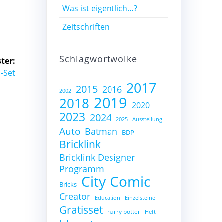
Was ist eigentlich…?
Zeitschriften
Schlagwortwolke
ter:
-Set
2017
2015
2016
2002
2019
2018
2020
2023
2024
2025
Ausstellung
Auto
Batman
BDP
Bricklink
Bricklink Designer
Programm
City
Comic
Bricks
Creator
Education
Einzelsteine
Gratisset
harry potter
Heft