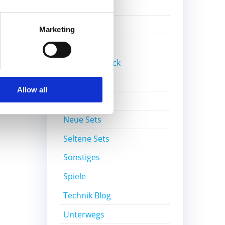
Gratisset
Ideas
ter:
Marketing
ft 1
Kiddicraft
Lego Ideas Pick
MOC
Allow all
Nerd-Wissen
Neue Sets
Seltene Sets
Sonstiges
Spiele
Technik Blog
Unterwegs