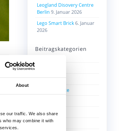
Leogland Disovery Centre
Berlin
9. Januar 2026
Lego Smart Brick
6. Januar
2026
Beitragskategorien
Alte Sets
Bricklink
About
Bricks4Science
go.
Education
Einzelsteine
se our traffic. We also share
ers who may combine it with
Film
 services.