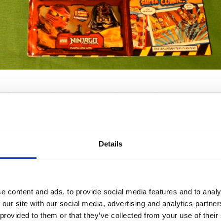
Steine
Minifiguren
Preis
Preis pro Stein
16
1
3,99€
24,93 cent
Details
r Rob als Minifigur gab es auch fünf Sammelkarten für Ninja
e content and ads, to provide social media features and to analy
 our site with our social media, advertising and analytics partn
c
,
Heft
 provided to them or that they’ve collected from your use of their