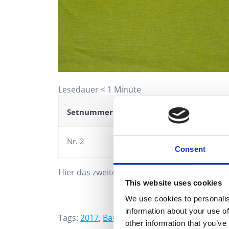
Lesedauer
< 1
Minute
Setnummer
Setname
Jahr
Nr. 2
Lego
City Heft
2017
Consent
Hier das zweite City Heft. Neben Bauarbeite
This website uses cookies
We use cookies to personalis
information about your use of
Tags:
2017
,
Bauarbeiter Rob
,
Baustelle
,
Comi
other information that you’ve