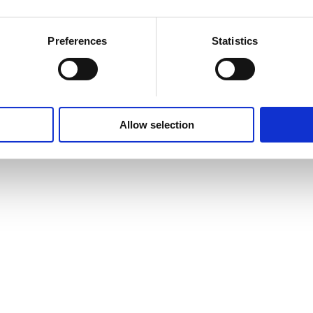
Nächs
Preferences
Statistics
Nächster
The Lego Batman He
Beitrag:
Allow selection