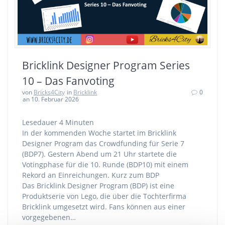
Bricklink Designer Program Series
10 – Das Fanvoting
von
Bricks4City
in
Bricklink
0
an 10. Februar 2026
Lesedauer
4
Minuten
In der kommenden Woche startet im Bricklink
Designer Program das Crowdfunding für Serie 7
(BDP7). Gestern Abend um 21 Uhr startete die
Votingphase für die 10. Runde (BDP10) mit einem
Rekord an Einreichungen. Kurz zum BDP
Das Bricklink Designer Program (BDP) ist eine
Produktserie von Lego, die über die Tochterfirma
Bricklink umgesetzt wird. Fans können aus einer
vorgegebenen…