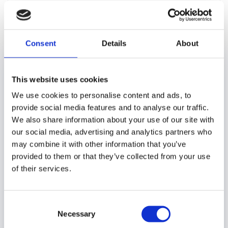
Weiterlesen
Consent
Details
About
Suchen
nach:
This website uses cookies
We use cookies to personalise content and ads, to
Neueste Beiträge
provide social media features and to analyse our traffic.
We also share information about your use of our site with
Bricklink Designer Program Series 11 – Das Fanvoting
our social media, advertising and analytics partners who
12. Mai 2026
may combine it with other information that you’ve
Bricklink Designer Program Series 10 – Das Fanvoting
provided to them or that they’ve collected from your use
10. Februar 2026
of their services.
Vergleich zwischen den Discovery Centren in
Hamburg und Berlin
1. Februar 2026
Consent
Leogland Disovery Centre Berlin
9. Januar 2026
Necessary
Selection
Lego Smart Brick
6. Januar 2026