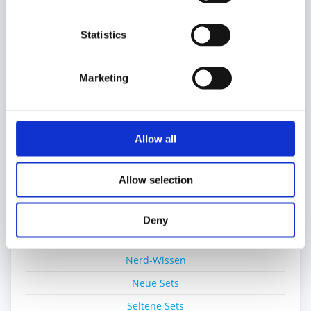
Alte Sets
Bricklink
Statistics
Bricks4Science
Education
Marketing
Einzelsteine
Film
Allow all
Gratisset
Ideas
Allow selection
Kiddicraft
Lego Ideas Pick
Deny
MOC
Nerd-Wissen
Neue Sets
Seltene Sets