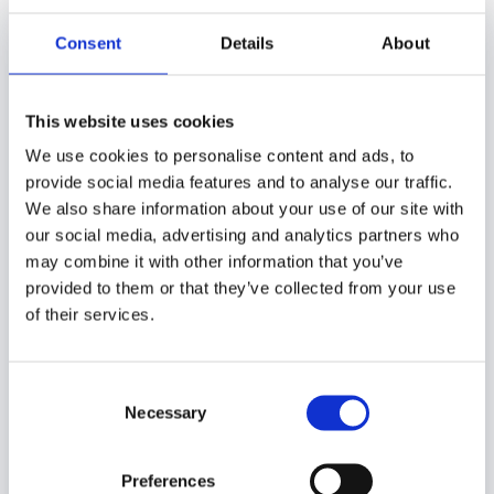
Consent
Details
About
Suchen
nach:
Neueste Beiträge
This website uses cookies
We use cookies to personalise content and ads, to
Bricklink Designer Program Series 11 – Das Fanvoting
provide social media features and to analyse our traffic.
12. Mai 2026
We also share information about your use of our site with
Bricklink Designer Program Series 10 – Das Fanvoting
our social media, advertising and analytics partners who
10. Februar 2026
may combine it with other information that you’ve
Vergleich zwischen den Discovery Centren in
provided to them or that they’ve collected from your use
Hamburg und Berlin
1. Februar 2026
of their services.
Leogland Disovery Centre Berlin
9. Januar 2026
Lego Smart Brick
6. Januar 2026
Consent
Necessary
Selection
Beitragskategorien
Preferences