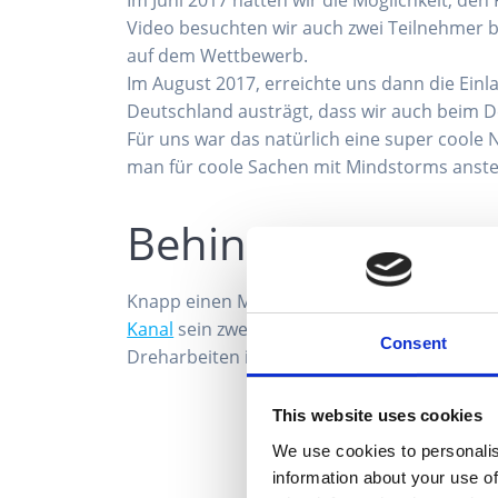
Video besuchten wir auch zwei Teilnehmer b
auf dem Wettbewerb.
Im August 2017, erreichte uns dann die Einl
Deutschland austrägt, dass wir auch beim D
Für uns war das natürlich eine super coole
man für coole Sachen mit Mindstorms anstel
Behind the Scene
Knapp einen Monat ist das Deutschlandfinal
Kanal
sein zwei jähriges Bestehen. Passend d
Consent
Dreharbeiten in Passau:
This website uses cookies
We use cookies to personalis
information about your use of