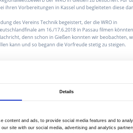
ei ihren Vorbereitungen in Kassel und begleiteten diese da
adung des Vereins Technik begeistert, der die WRO in
eutschlandfinale am 16./17.6.2018 in Passau filmen könnten
 Nachricht, denn schon in Gießen konnten wir beobachten, 
len kann und so begann die Vorfreude stetig zu steigen.
s
e der WRO in Passau jetzt her. Und heute feiert unser
Yout
azu gibt es heute also ein Behind the Scenes zu den
Details
e content and ads, to provide social media features and to analy
 our site with our social media, advertising and analytics partn