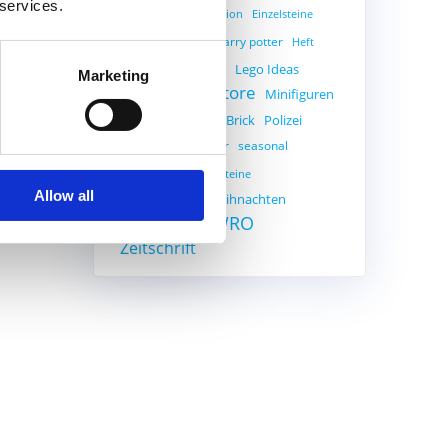
 services.
Creator
Education
Einzelsteine
Gratisset
harry potter
Heft
Ideas
Lego
Lego Ideas
Marketing
Legostore
Minifiguren
Legoland
Pick a Brick
Polizei
MOC
PAB
Roboter
seasonal
Promotion
Star Wars
Steine
Allow all
Weihnachten
The Simpsons
Weltraum
WRO
Zeitschrift