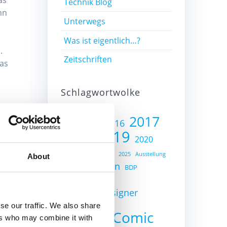
Technik Blog
nn
Unterwegs
Was ist eigentlich…?
.
Zeitschriften
was
Schlagwortwolke
2017
2015
2016
2002
2019
2018
ube-
2020
2023
2024
2025
Ausstellung
About
Auto
Batman
BDP
Bricklink
Bricklink Designer
Programm
se our traffic. We also share
City
Comic
ers who may combine it with
Bricks