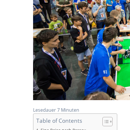
Lesedauer
7
Minuten
Table of Contents