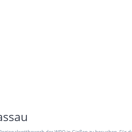
assau
en Regionalwettbewerb der WRO in Gießen zu besuchen. Für d