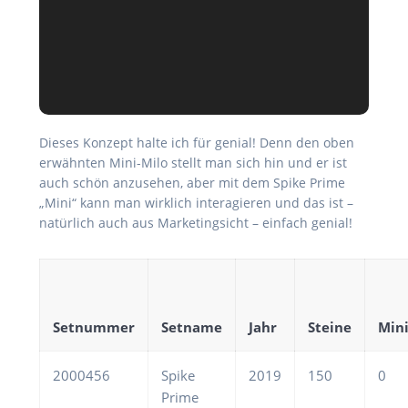
Dieses Konzept halte ich für genial! Denn den oben
erwähnten Mini-Milo stellt man sich hin und er ist
auch schön anzusehen, aber mit dem Spike Prime
„Mini“ kann man wirklich interagieren und das ist –
natürlich auch aus Marketingsicht – einfach genial!
Setnummer
Setname
Jahr
Steine
Mini
2000456
Spike
2019
150
0
Prime