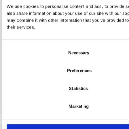
Zeitschriften
We use cookies to personalise content and ads, to provide so
also share information about your use of our site with our so
may combine it with other information that you’ve provided to
Schlagwortwolke
their services.
2019
2017
2018
2015
2016
2002
2023
2024
Auto
2020
2025
Ausstellung
Consent
Bricklink
Batman
BDP
Necessary
Selection
City
Bricklink Designer Programm
Bricks
Comic
Creator
Education
Einzelsteine
Preferences
Gratisset
Ideas
Lego
harry potter
Heft
Legostore
Lego Ideas
Minifiguren
MOC
PAB
Legoland
Statistics
Pick a Brick
Polizei
Roboter
seasonal
Promotion
Star Wars
Weihnachten
The Simpsons
Steine
Weltraum
WRO
Zeitschrift
Marketing