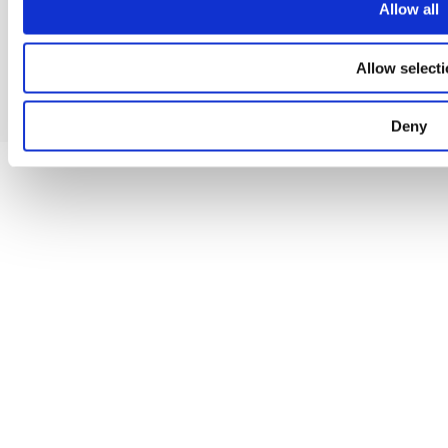
Allow all
© 2026 Bricks4City. Erstellt mit WordPress und dem
Highlight
Allow select
Theme
Deny