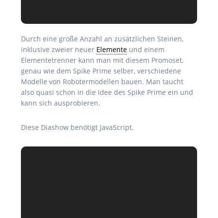
Durch eine große Anzahl an zusätzlichen Steinen,
inklusive zweier neuer
Elemente
und einem
Elementetrenner kann man mit diesem Promoset,
genau wie dem Spike Prime selber, verschiedene
Modelle von Robotermodellen bauen. Man taucht
also quasi schon in die Idee des Spike Prime ein und
kann sich ausprobieren.
Diese Diashow benötigt JavaScript.