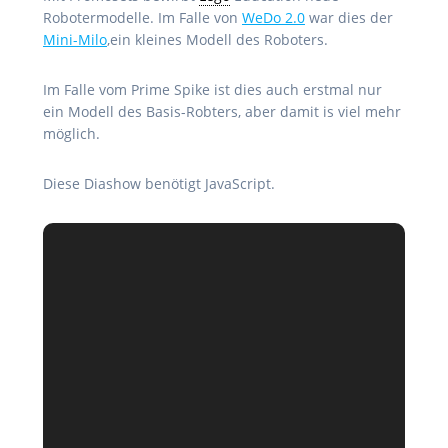
Robotermodelle. Im Falle von
WeDo 2.0
war dies der
Mini-Milo
,ein kleines Modell des Roboters.
Im Falle vom Prime Spike ist dies auch erstmal nur
ein Modell des Basis-Robters, aber damit is viel mehr
möglich.
Diese Diashow benötigt JavaScript.