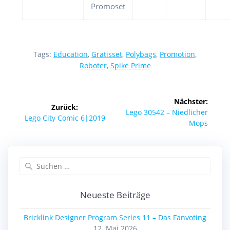
Promoset
Tags:
Education
,
Gratisset
,
Polybags
,
Promotion
,
Roboter
,
Spike Prime
Beitragsnavigation
Nächster:
Zurück:
Nächster
Lego 30542 – Niedlicher
Vorheriger
Lego City Comic 6|2019
Beitrag:
Mops
Beitrag:
Suchen
nach:
Neueste Beiträge
Bricklink Designer Program Series 11 – Das Fanvoting
12. Mai 2026