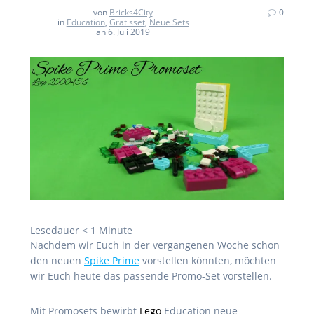
von
Bricks4City
0
in
Education
,
Gratisset
,
Neue Sets
an 6. Juli 2019
Lesedauer
< 1
Minute
Nachdem wir Euch in der vergangenen Woche schon
den neuen
Spike Prime
vorstellen könnten, möchten
wir Euch heute das passende Promo-Set vorstellen.
Mit Promosets bewirbt
Lego
Education neue