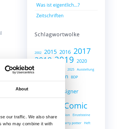
Was ist eigentlich…?
Zeitschriften
l
Schlagwortwolke
2017
2015
2016
2002
2019
2018
2020
2023
2024
2025
Ausstellung
eine
Auto
Batman
BDP
s
Bricklink
About
Bricklink Designer
Programm
City
Comic
ber
Bricks
Creator
Education
Einzelsteine
se our traffic. We also share
„mit
Gratisset
harry potter
Heft
ers who may combine it with
des