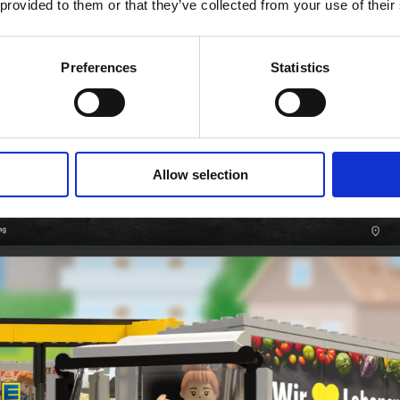
 provided to them or that they’ve collected from your use of their
n
https://www.edeka.de/services/sammelaktionen/index.jsp
Preferences
Statistics
dere Inhalte zeigt.
icks
, Blockz, eine entsprechende Aktionsseite online genom
Allow selection