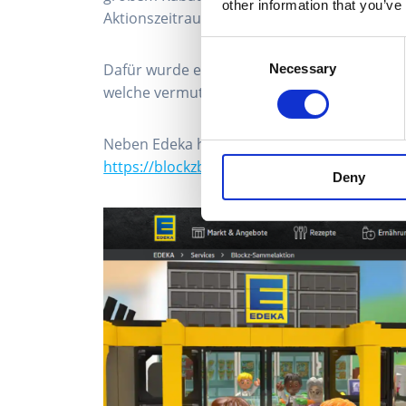
other information that you’ve
Aktionszeitraums auch so zu erwerben.
Consent
Dafür wurde eine Website online genomme
Necessary
Selection
welche vermutlich nach der Aktion wieder an
Neben Edeka hat auch der Hersteller der
Br
https://blockzbyboost.com/edeka/
Deny