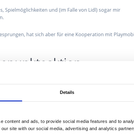
, Spielmöglichkeiten und (im Falle von Lidl) sogar mir
n.
gesprungen, hat sich aber für eine Kooperation mit Playmobi
uepunkteaktion
reuepunkteaktionen sind nicht vorhanden. Ich kann also k
 oder nicht. Mir ist aber natürlich durchaus bewusst, dass e
elt.
Details
 an ebenfalls eigene Klemmbausteinsets zu machen, diese a
ten. Das bedeutet, die Kund:innen kaufen normal ein,
e content and ads, to provide social media features and to analy
kte dann gegen Produkte direkt eintauschen, oder diese 
 our site with our social media, advertising and analytics partn
 sonst zu fast schon stark überteuerten Preisen während 