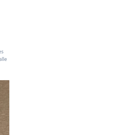
es
alle