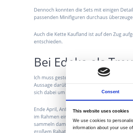
Dennoch konnten die Sets mit einigen Details
passenden Minifiguren durchaus überzeuge
Auch die Kette Kaufland ist auf den Zug auf
entschieden.
Bei Edeka als Tre
Ich muss gestehen, meine Erfahrungen mit T
Aussage darüber treffen, ob „sich das lohnt“
sich dabei um ein Marketinginstrument hand
Consent
Ende April, Anfang Mai 2025 kündigte Edeka
This website uses cookies
im Rahmen einer Treuepunkteaktion anzubie
We use cookies to personalis
sammeln damit Punkte und können diese Pun
information about your use of
großem Rabatt“ erwerben. Die Produkte sind