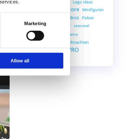
Ideas
Lego
Lego Ideas
 services.
Legostore
Minifiguren
Legoland
Pick a Brick
Polizei
MOC
PAB
,
Marketing
Roboter
seasonal
Promotion
Star Wars
Steine
Weihnachten
The Simpsons
men:
Weltraum
WRO
Zeitschrift
Allow all