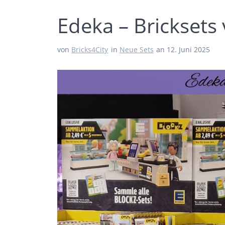
Edeka – Bricksets
von
Bricks4City
in
Neue Sets
an 12. Juni 2025