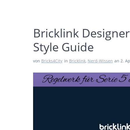
Bricklink Designe
Style Guide
von
Bricks4City
in
Bricklink
,
Nerd-Wissen
an 2. Ap