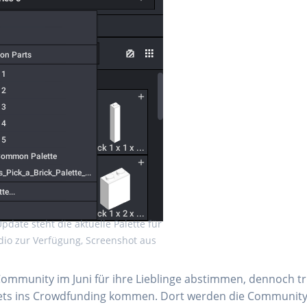
date steht die aktuelle Palette für
udio zur Verfügung, Screenshot aus
Community im Juni für ihre Lieblinge abstimmen, dennoch tri
 Sets ins Crowdfunding kommen. Dort werden die Communit