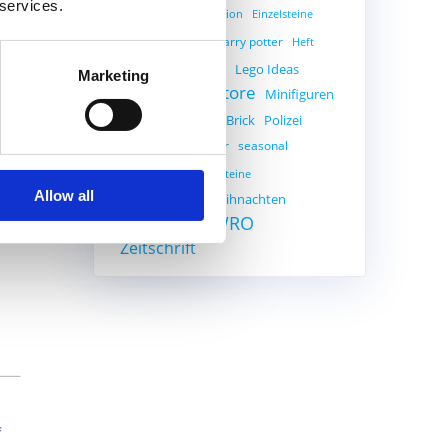
 services.
Creator
Education
Einzelsteine
Gratisset
harry potter
Heft
Ideas
Lego
Lego Ideas
Marketing
Legostore
Minifiguren
Legoland
Pick a Brick
Polizei
MOC
PAB
Roboter
seasonal
Promotion
Star Wars
Steine
Allow all
Weihnachten
The Simpsons
Weltraum
WRO
Zeitschrift