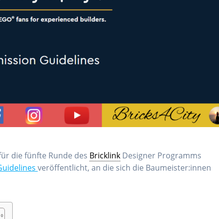
für die fünfte Runde des
Bricklink
Designer Programms
Guidelines
veröffentlicht, an die sich die Baumeister:innen