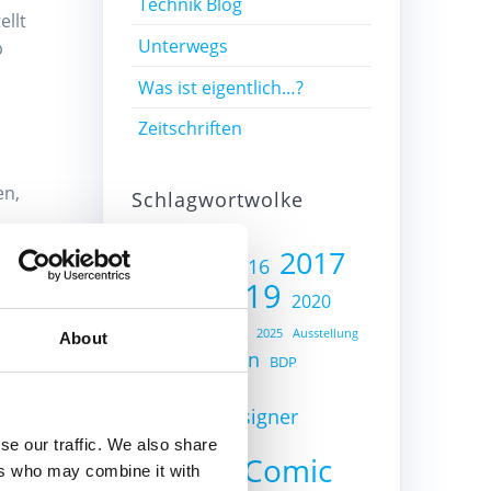
Technik Blog
ellt
Unterwegs
b
Was ist eigentlich…?
Zeitschriften
en,
Schlagwortwolke
2017
2015
2016
2002
2019
2018
2020
2023
2024
2025
Ausstellung
About
Auto
Batman
BDP
Bricklink
Bricklink Designer
Programm
se our traffic. We also share
City
Comic
ers who may combine it with
Bricks