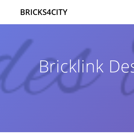
Zum
BRICKS4CITY
Inhalt
springen
Bricklink De