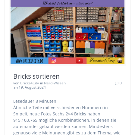
Bricks sortieren
von
Bricks4City
in
Nerd-Wissen
0
an 19. August 2024
Lesedauer
8
Minuten
Ähnliche Teile mit verschiedenen Nummern in
Snipeit, neue Fotos Sechs 2×4 Bricks haben
915.103.765 mögliche Kombinationen, in denen sie
aufeinander gebaut werden können. Mindestens
genauso viele Meinungen gibt es zu dem Thema, wie