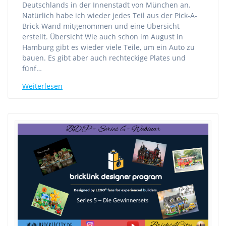
Deutschlands in der Innenstadt von München an.
Natürlich habe ich wieder jedes Teil aus der Pick-A-
Brick-Wand mitgenommen und eine Übersicht
erstellt. Übersicht Wie auch schon im August in
Hamburg gibt es wieder viele Teile, um ein Auto zu
bauen. Es gibt aber auch rechteckige Plates und
fünf…
Weiterlesen