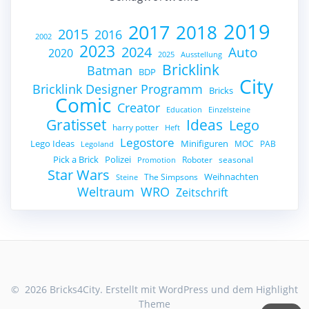
2019
2017
2018
2015
2016
2002
2023
2024
Auto
2020
2025
Ausstellung
Bricklink
Batman
BDP
City
Bricklink Designer Programm
Bricks
Comic
Creator
Education
Einzelsteine
Gratisset
Ideas
Lego
harry potter
Heft
Legostore
Lego Ideas
Minifiguren
MOC
PAB
Legoland
Pick a Brick
Polizei
Roboter
seasonal
Promotion
Star Wars
Weihnachten
The Simpsons
Steine
Weltraum
WRO
Zeitschrift
© 2026 Bricks4City. Erstellt mit WordPress und dem
Highlight
Theme