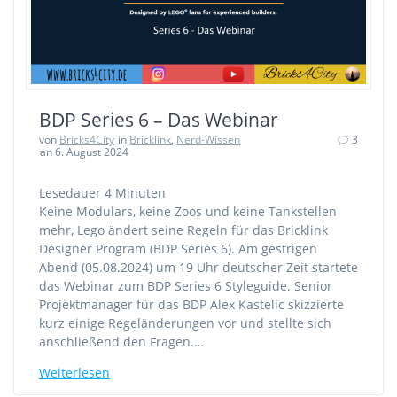
BDP Series 6 – Das Webinar
von
Bricks4City
in
Bricklink
,
Nerd-Wissen
3
an 6. August 2024
Lesedauer
4
Minuten
Keine Modulars, keine Zoos und keine Tankstellen
mehr, Lego ändert seine Regeln für das Bricklink
Designer Program (BDP Series 6). Am gestrigen
Abend (05.08.2024) um 19 Uhr deutscher Zeit startete
das Webinar zum BDP Series 6 Styleguide. Senior
Projektmanager für das BDP Alex Kastelic skizzierte
kurz einige Regeländerungen vor und stellte sich
anschließend den Fragen.…
Weiterlesen