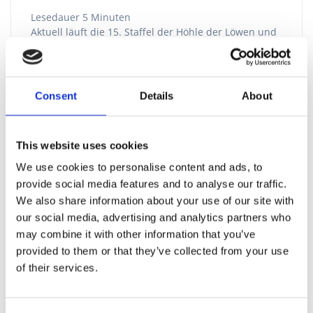
Lesedauer
5
Minuten
Aktuell läuft die 15. Staffel der Höhle der Löwen und
in den vergangen Wochen wurden dort die Flexbricks
vorgestellt, welche eventuell den
Klemmbausteinmarkt revolutionieren könnten. Die
Idee von Produktdesigner und Erfinder Marcel
Consent
Details
About
Pasternak aus Berlin ist spielerische
Wissensvermittlung durch flexible Klemmbausteine
zu ermöglichen, mit denen organische Strukturen
This website uses cookies
erschaffen werden können. Während normale
Technic-Bricks die Knochen…
We use cookies to personalise content and ads, to
provide social media features and to analyse our traffic.
Weiterlesen
We also share information about your use of our site with
our social media, advertising and analytics partners who
may combine it with other information that you’ve
provided to them or that they’ve collected from your use
of their services.