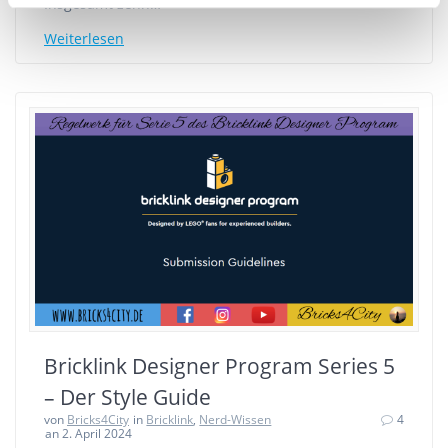
Insgesamt zehn…
Weiterlesen
Bricklink Designer Program Series 5
– Der Style Guide
von
Bricks4City
in
Bricklink
,
Nerd-Wissen
4
an 2. April 2024