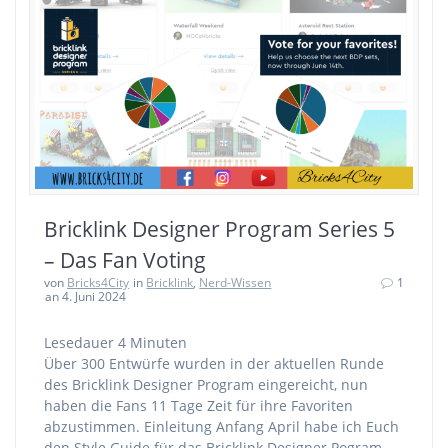
Bricklink Designer Program Series 5
– Das Fan Voting
von
Bricks4City
in
Bricklink
,
Nerd-Wissen
1
an 4. Juni 2024
Lesedauer
4
Minuten
Über 300 Entwürfe wurden in der aktuellen Runde
des Bricklink Designer Program eingereicht, nun
haben die Fans 11 Tage Zeit für ihre Favoriten
abzustimmen. Einleitung Anfang April habe ich Euch
den Style Guide für das Bricklink Designer Pogram