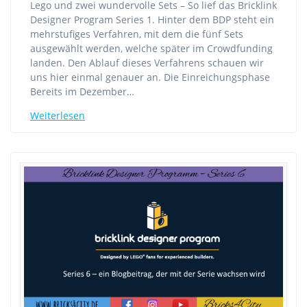
Lego und zwei wundervolle Sets – So lief das Bricklink
Designer Program Series 1. Hinter dem BDP steht ein
mehrstufiges Verfahren, mit dem die fünf Sets
ausgewählt werden, welche später im Crowdfunding
landen. Den Ablauf dieses Verfahrens schauen wir
uns hier einmal genauer an. Die Einreichungsphase
Bereits im Dezember…
Weiterlesen