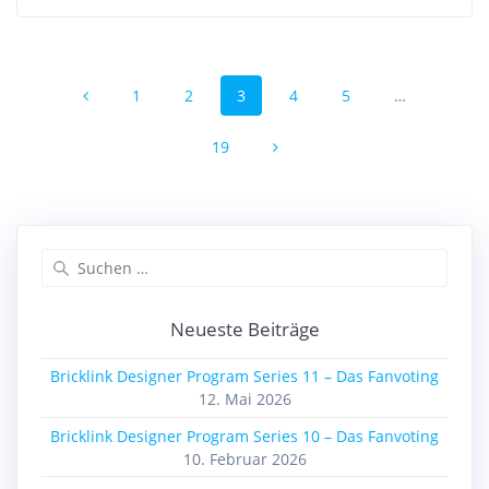
Beitragsnavigation
Seite
Seite
Seite
Seite
Seite
1
2
3
4
5
…
Seite
19
Suchen
nach:
Neueste Beiträge
Bricklink Designer Program Series 11 – Das Fanvoting
12. Mai 2026
Bricklink Designer Program Series 10 – Das Fanvoting
10. Februar 2026