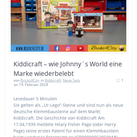
Kiddicraft – wie Johnny´s World eine
Marke wiederbelebt
von
Bricks4City
in
Kiddicraft
,
Neue Sets
1
an 19. Februar 2024
Lesedauer
5
Minuten
Sie gelten als „Ur-Lego“-Steine und sind nun als neue
deutsche Klemmbausteine auf dem Markt:
Kiddicraft. Die Geschichte von Kiddicraft Am
17.04.1939 meldete Hilary Fisher Page (oder Harry
Page) seine erstes Patent für einen Klemmbaustein